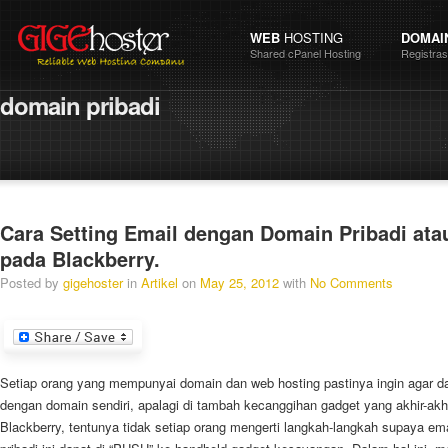
WEB
HOSTING
DOMAI
Shared cPanel Hosting
Registra
domain
pribadi
Cara Setting Email dengan Domain Pribadi ata
pada Blackberry.
Posted by
gigehoster
in
Artikel
on
May 25, 2012
with
No Comments
Setiap orang yang mempunyai
domain dan web hosting
pastinya ingin agar 
dengan domain sendiri, apalagi di tambah kecanggihan gadget yang akhir-akhi
Blackberry, tentunya tidak setiap orang mengerti langkah-langkah supaya em