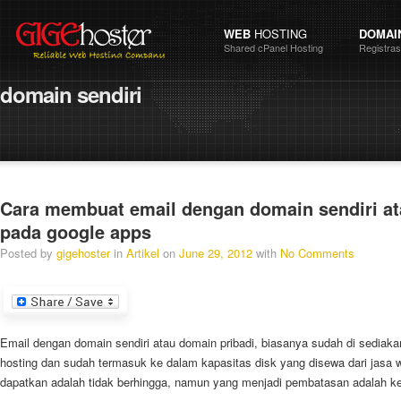
WEB
HOSTING
DOMAI
Shared cPanel Hosting
Registra
domain
sendiri
Cara membuat email dengan domain sendiri at
pada google apps
Posted by
gigehoster
in
Artikel
on
June 29, 2012
with
No Comments
Email dengan domain sendiri atau domain pribadi, biasanya sudah di sediaka
hosting
dan sudah termasuk ke dalam kapasitas disk yang disewa dari jasa w
dapatkan adalah tidak berhingga, namun yang menjadi pembatasan adalah ket