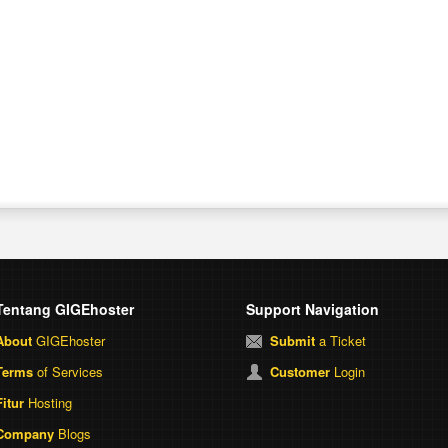
Tentang GIGEhoster
Support Navigation
About
GIGEhoster
Submit
a Ticket
Terms
of Services
Customer
Login
Fitur
Hosting
Company
Blogs