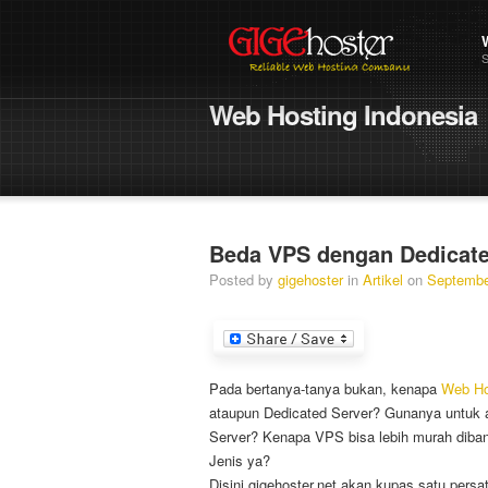
S
Web
Hosting Indonesia
Beda VPS dengan Dedicate
Posted by
gigehoster
in
Artikel
on
Septembe
Pada bertanya-tanya bukan, kenapa
Web Ho
ataupun Dedicated Server? Gunanya untuk 
Server? Kenapa VPS bisa lebih murah diba
Jenis ya?
Disini gigehoster.net akan kupas satu persa