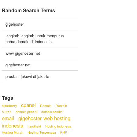
Random Search Terms
gigehoster
langkah langkah untuk mengurus
nama domain di indonesia
www gigehoster net
gigehoster net
prestasi jokowi di jakarta
Tags
cpanel
blackberry
Domain
Domain
Murah
domain pribadi
domain sendiri
email
gigehoster web hosting
indonesia
handheld
Hosting Indonesia
Hosting Murah
Hosting Terpercaya
PHP