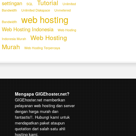
Tutorial
settingan
SQL
Unlimited
Bandwidth
Unlimited Diskspace
Unmetered
web hosting
Bandwidth
Web Hosting Indonesia
Web Hosting
Web Hosting
Indonesia Murah
Murah
Web Hosting Terpercaya
Mengapa GIGEhoster.net?
GIGEhoster.net memberikan
pelayanan web hosting dan server
dengan harga murah dan
fantastis!!. Hubungi kami untuk
mendapatkan paket ataupun
quotation dari salah satu ahli
hosting kami.