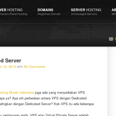
WEB
HOSTING
DOMAINS
SERVER
HOSTING
A
hared cPanel Hosting
Registrasi Domain
Unmanaged Servers
Wh
d Server
r 14, 2013
with
No Comments
sting Murah Indonesia
juga ada yang menyediakan VPS
apa ya? Apa sih perbedaan antara VPS dengan Dedicated
ndingkan dengan Dedicated Server? Kok VPS itu ada beberapa
tu pertanyaan anda. VPS atau Virtual Private Server adalah