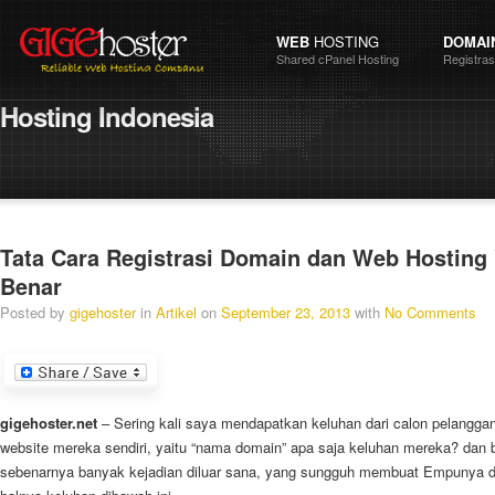
WEB
HOSTING
DOMAI
Shared cPanel Hosting
Registra
Hosting
Indonesia
Tata Cara Registrasi Domain dan Web Hosting
Benar
Posted by
gigehoster
in
Artikel
on
September 23, 2013
with
No Comments
gigehoster.net
– Sering kali saya mendapatkan keluhan dari calon pelanggan
website mereka sendiri, yaitu “nama domain” apa saja keluhan mereka? dan
sebenarnya banyak kejadian diluar sana, yang sungguh membuat Empunya do