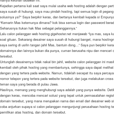
halnya keluhan dibawah ini.
Kejadian pertama kali saat saya mulai usaha web hosting adalah dengan pert
saya susah di hubungi, saya mau pindah hosting, tapi semua login di pegang
solusinya ya?” Saya berpikir keras, dan bertanya kembali kepada si Empun
“Kemarin Mas ketemunya dimana? kok bisa semua login dan password berad
Seharusnya itukan hak Mas sebagai pelanggannya.”
Lalu calon pelanggan web hosting gigehoster.net menjawab “Iya mas, saya ka
soal gituan. Sekarang desainer saya susah di hubungi banget, mana hosting
saya sering di usilin tangan jahil Mas, bantuin dong…” Saya pun berpikir ker
domainnya dan lainnya bukan dia punya, cuman berusaha nipu dan mencari 
tersebut.
Untunglah desainernya tidak nakal bin jahil, website calon pelanggan ini masih
kembali oleh pihak hosting yang membantunya, sehingga saya dapat melih
dengan yang tertera pada website. Namun, tidaklah secepat itu saya percay
nomor telepon yang tertera pada website tersebut, dan juga melakukan cross
teman saya yang berada di pulau Jawa.
Hasilnya, memang yang menghubungi saya adalah yang punya website. Detik
dengan keras, mencoba mencari solusi yang tepat untuk permasalahan registr
domain tersebut, yang mana merupakan nama dan email dari desainer web si 
coba anjurkan supaya si calon pelanggan mengunjungi perusahaan hosting te
pemilikan atas hosting, dan domain tersebut.