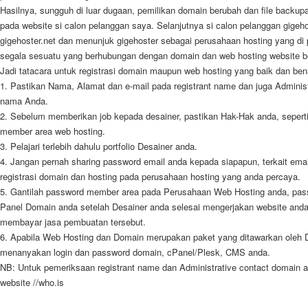
Hasilnya, sungguh di luar dugaan, pemilikan domain berubah dan file backupa
pada website si calon pelanggan saya. Selanjutnya si calon pelanggan gigeho
gigehoster.net dan menunjuk gigehoster sebagai perusahaan hosting yang d
segala sesuatu yang berhubungan dengan domain dan web hosting website be
Jadi tatacara untuk registrasi domain maupun web hosting yang baik dan ben
1. Pastikan Nama, Alamat dan e-mail pada registrant name dan juga Adminis
nama Anda.
2. Sebelum memberikan job kepada desainer, pastikan Hak-Hak anda, seperti:
member area web hosting.
3. Pelajari terlebih dahulu portfolio Desainer anda.
4. Jangan pernah sharing password email anda kepada siapapun, terkait ema
registrasi domain dan hosting pada perusahaan hosting yang anda percaya.
5. Gantilah password member area pada Perusahaan Web Hosting anda, pas
Panel Domain anda setelah Desainer anda selesai mengerjakan website anda
membayar jasa pembuatan tersebut.
6. Apabila Web Hosting dan Domain merupakan paket yang ditawarkan oleh 
menanyakan login dan password domain, cPanel/Plesk, CMS anda.
NB: Untuk pemeriksaan registrant name dan Administrative contact domain 
website //who.is